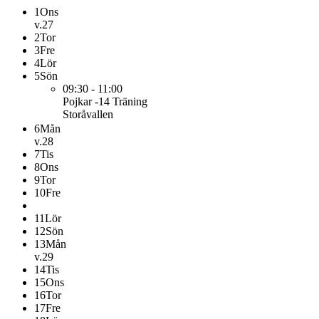
1
Ons
v.27
2
Tor
3
Fre
4
Lör
5
Sön
09:30 - 11:00
Pojkar -14
Träning
Storåvallen
6
Mån
v.28
7
Tis
8
Ons
9
Tor
10
Fre
11
Lör
12
Sön
13
Mån
v.29
14
Tis
15
Ons
16
Tor
17
Fre