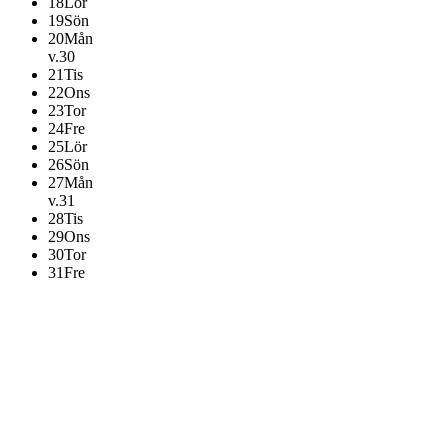
18
Lör
19
Sön
20
Mån
v.30
21
Tis
22
Ons
23
Tor
24
Fre
25
Lör
26
Sön
27
Mån
v.31
28
Tis
29
Ons
30
Tor
31
Fre