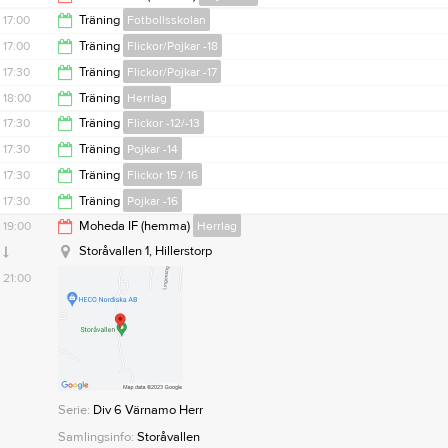
19:00
17:00
Träning
Fotbollsskolan
20:00
17:00
Träning
Flickor/Pojkar -18
18:00
17:30
Träning
Flickor/Pojkar -17
18:15
18:00
Träning
Herrlag
18:30
17:30
Träning
Flickor -12/-13
19:30
17:30
Träning
Pojkar -14
19:00
17:30
Träning
Flickor 15 / 16
18:30
17:30
Träning
Pojkar -16
19:00
19:00
Moheda IF (hemma)
Herrlag
19:00
Storåvallen 1, Hillerstorp
21:00
Serie:
Div 6 Värnamo Herr
Samlingsinfo:
Storåvallen