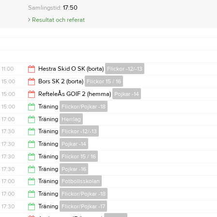
Samlingstid:
17:50
Resultat och referat
11:00
Hestra Skid O SK (borta)
Flickor -12/-13
15:00
Bors SK 2 (borta)
Flickor 15 / 16
13:00
15:00
RefteleÅs GOIF 2 (hemma)
Pojkar -14
17:00
15:00
Träning
Flickor/Pojkar -18
17:00
17:00
Träning
Herrlag
16:00
17:30
Träning
Flickor -12/-13
18:30
17:30
Träning
Pojkar -14
19:00
17:30
Träning
Flickor 15 / 16
19:00
17:30
Träning
Pojkar -16
19:00
17:00
Träning
Fotbollsskolan
19:00
17:00
Träning
Flickor/Pojkar -18
18:00
17:30
Träning
Flickor/Pojkar -17