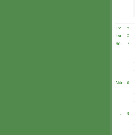
Fre
5
Lör
6
Sön
7
Mån
8
Tis
9