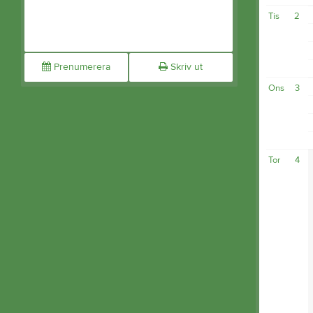
Tis
2
Prenumerera
Skriv ut
Ons
3
Tor
4