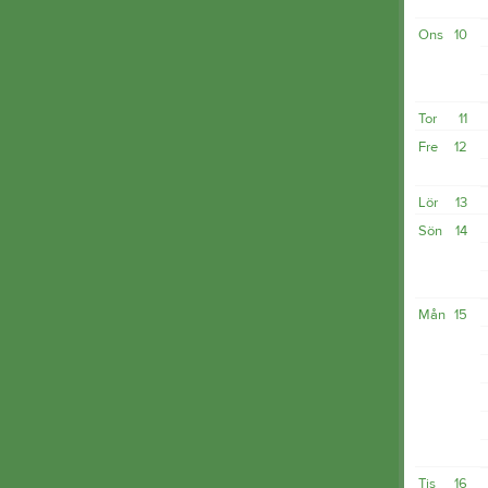
Ons
10
Tor
11
Fre
12
Lör
13
Sön
14
Mån
15
Tis
16