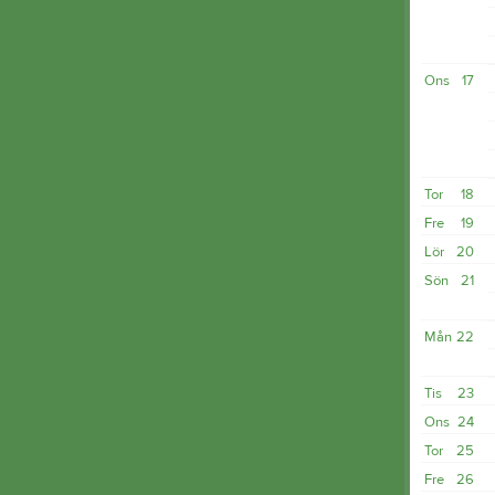
Ons
17
Tor
18
Fre
19
Lör
20
Sön
21
Mån
22
Tis
23
Ons
24
Tor
25
Fre
26