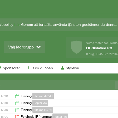
kiepolicy
här
. Genom att fortsätta använda tjänsten godkänner du denna.
Nästa match för Herrla
Välj lag/grupp
FK Gislaved PG
11 aug, 18:45
Storåvalle
Sponsorer
Om klubben
Styrelse
6
17:30
Träning
Flickor -12/-13
17:30
Träning
Pojkar -14
19:00
17:30
Träning
Flickor 15 / 16
19:00
18:00
Forsheda IF (hemma)
Pojkar -16