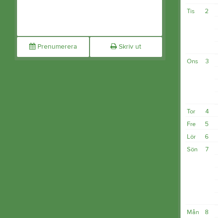
Tis
2
Prenumerera
Skriv ut
Ons
3
Tor
4
Fre
5
Lör
6
Sön
7
Mån
8