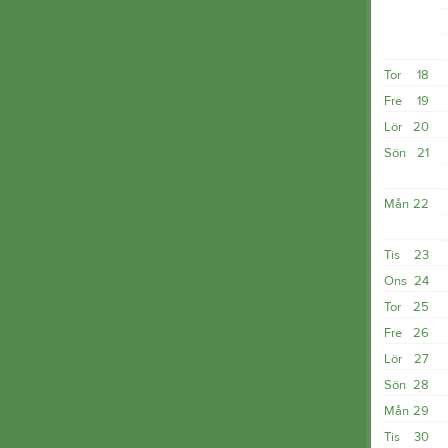
Tor
18
Fre
19
Lör
20
Sön
21
Mån
22
Tis
23
Ons
24
Tor
25
Fre
26
Lör
27
Sön
28
Mån
29
Tis
30