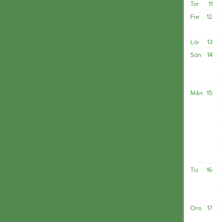
Tor
11
Fre
12
Lör
13
Sön
14
Mån
15
Tis
16
Ons
17