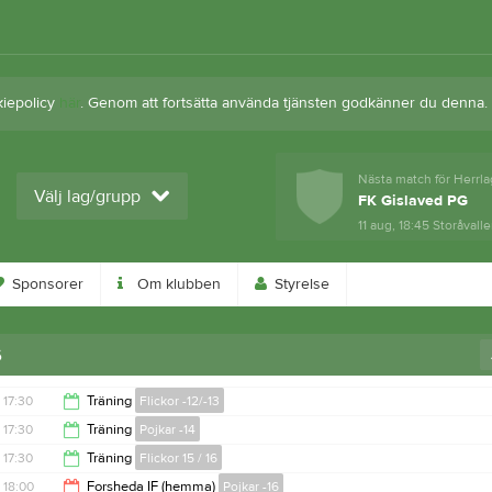
kiepolicy
här
. Genom att fortsätta använda tjänsten godkänner du denna.
Nästa match för Herrla
Välj lag/grupp
FK Gislaved PG
11 aug, 18:45
Storåvalle
Sponsorer
Om klubben
Styrelse
6
17:30
Träning
Flickor -12/-13
17:30
Träning
Pojkar -14
19:00
17:30
Träning
Flickor 15 / 16
19:00
18:00
Forsheda IF (hemma)
Pojkar -16