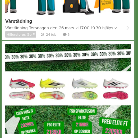
Vårstädning
Vårstädning Torsdagen den 26 mars kl 17.00-19.30 hjälps vi åt att vårstäda på Hgoifs anläggning. Obligatoriskt för en förälder per spelande barn och spelare från 15 år. Vi bjuder på korv! Styrelsen
Hillerstorps GoIF
24 feb
5