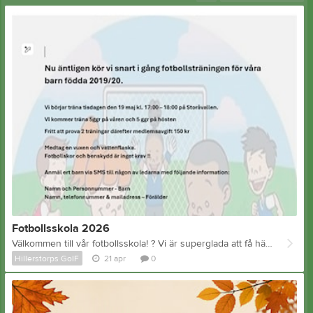
Fotbollsskola 2026
Välkommen till vår fotbollsskola! ? Vi är superglada att få hälsa dig välkommen till vår fotbollsskola – en plats fylld av glädje, gemenskap och massor av fotboll. Här står spelglädje, utveckling och laganda i centrum, oavsett om du är nybörjare eller redan älskar sporten. Under veckan kommer vi att träna, spela, skratta och lära oss tillsammans. Våra ledare ser till att alla känner sig trygga, sedda och får chansen att utvecklas i sin egen takt. Det viktigaste för oss är att ha kul och skapa fina minnen – både på och utanför planen. Vi ser verkligen fram emot en härlig fotbollstid tillsammans. Nu kör vi!
Hillerstorps GoIF
21 apr
0