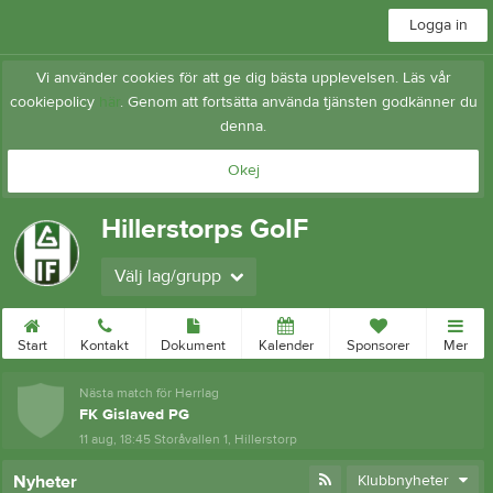
Logga in
Vi använder cookies för att ge dig bästa upplevelsen. Läs vår
cookiepolicy
här
. Genom att fortsätta använda tjänsten godkänner du
denna.
Okej
Hillerstorps GoIF
Välj lag/grupp
Start
Kontakt
Dokument
Kalender
Sponsorer
Mer
Nästa match för Herrlag
FK Gislaved PG
11 aug, 18:45
Storåvallen 1, Hillerstorp
Nyheter
Klubbnyheter