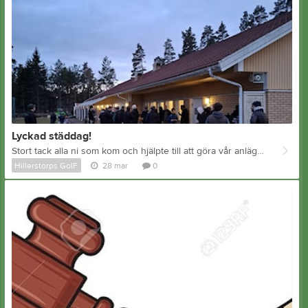
Lyckad städdag!
Stort tack alla ni som kom och hjälpte till att göra vår anläggning vårfin! Vi hann med mycket, bland annat städa kök, omklädningsrum, toaletter, fixa mål, pumpa bollar, rensa ogräs runt plattor, kratta, putsa fönster. Nu ser vi fram emot vår på Storåvallen!
Hillerstorps GoIF
28 mar
0