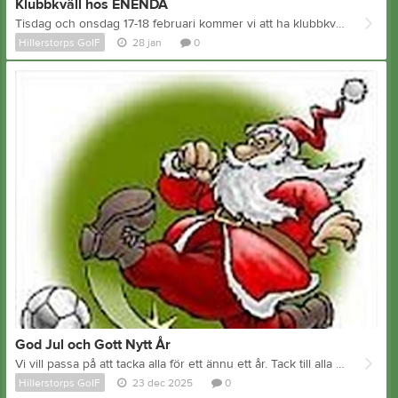
Klubbkväll hos ENENDA
Tisdag och onsdag 17-18 februari kommer vi att ha klubbkvällar hos ENENDA ute i Kulltorp för vår förening mellan 16.00 – 19.00. Outleten kommer att vara öppen samt att vi kommer att ställa fram provkollektioner för tränings och merchandise-produkter för respektive förening, så att medlemmarna kan testa storlekar och själva beställa. Även Adidas är på plats med sina nya fotbollsskor och erbjuder 30% på dessa endast under dessa två kvällar.
Hillerstorps GoIF
28 jan
0
God Jul och Gott Nytt År
Vi vill passa på att tacka alla för ett ännu ett år. Tack till alla som är med och medverkar, påverkar, stöttar och driver HGoIF framåt. Hillerstorps GoIF önskar er alla en God Jul och ett Gott Nytt År!
Hillerstorps GoIF
23 dec 2025
0