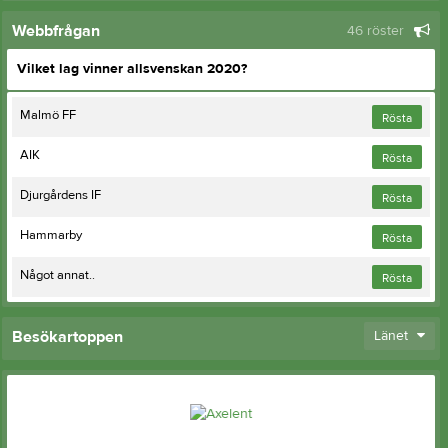
Webbfrågan
46 röster
Vilket lag vinner allsvenskan 2020?
Malmö FF
Rösta
AIK
Rösta
Djurgårdens IF
Rösta
Hammarby
Rösta
Något annat..
Rösta
Besökartoppen
Länet