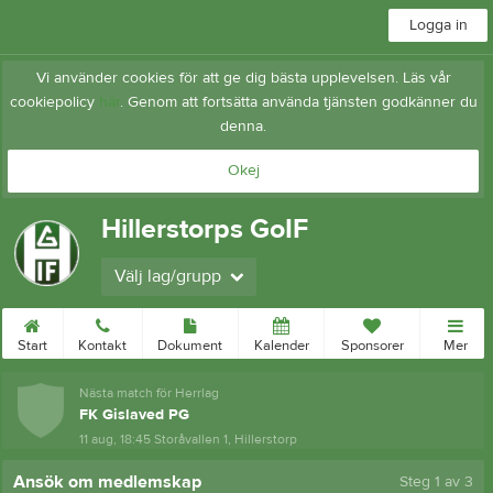
Logga in
Vi använder cookies för att ge dig bästa upplevelsen. Läs vår
cookiepolicy
här
. Genom att fortsätta använda tjänsten godkänner du
denna.
Okej
Hillerstorps GoIF
Välj lag/grupp
Start
Kontakt
Dokument
Kalender
Sponsorer
Mer
Nästa match för Herrlag
FK Gislaved PG
11 aug, 18:45
Storåvallen 1, Hillerstorp
Ansök om medlemskap
Steg
1
av 3