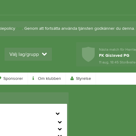
kiepolicy
här
. Genom att fortsätta använda tjänsten godkänner du denna.
Nästa match för Herrla
Välj lag/grupp
FK Gislaved PG
11 aug, 18:45
Storåvalle
Sponsorer
Om klubben
Styrelse