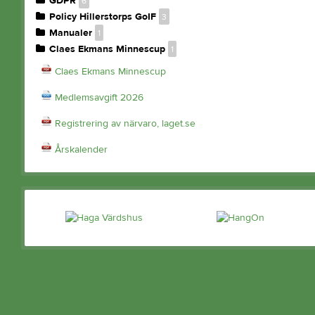
GDPR
6
Policy Hillerstorps GoIF
3
Manualer
1
Claes Ekmans Minnescup
1
Claes Ekmans Minnescup
Medlemsavgift 2026
Registrering av närvaro, laget.se
Årskalender