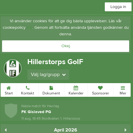
Logga in
Vi använder cookies för att ge dig bästa upplevelsen. Läs vår
cookiepolicy
här
. Genom att fortsätta använda tjänsten godkänner du
denna.
Okej
Hillerstorps GoIF
Välj lag/grupp
Start
Kontakt
Dokument
Kalender
Sponsorer
Mer
Nästa match för Herrlag
FK Gislaved PG
11 aug, 18:45
Storåvallen 1, Hillerstorp
April 2026