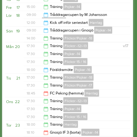
19:00
15:00
Träning
Pojkar -14
Fre
17
20:30
09:00
Tråddragarcupen by M Johansson
Lör
18
Flickor 15 / 16
16:00
12:00
Kick off inför seriestart
Herrlag
15:00
09:00
Tråddragarcupen i Gnosjö
Pojkar -14
Sön
19
16:00
14:00
Träning
Flickor/Pojkar -18
15:00
17:30
Träning
Flickor -12/-13
v.17
Mån
20
15:00
17:30
Träning
Pojkar -14
19:00
17:30
Träning
Flickor 15 / 16
19:00
18:00
Föräldramöte
Pojkar -16
19:00
17:00
Träning
Flickor/Pojkar -18
Tis
21
19:00
17:30
Träning
Flickor/Pojkar -17
18:15
18:45
FC Peking (hemma)
Herrlag
18:30
17:30
Träning
Flickor -12/-13
Ons
22
20:45
17:30
Träning
Pojkar -14
19:00
17:30
Träning
Flickor 15 / 16
18:30
18:00
Träning
Herrlag
Tor
23
19:30
18:10
Gnosjö IF 3 (borta)
Pojkar -14