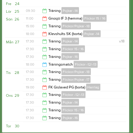
19:30
Fre
24
20:10
09:30
Träning
Pojkar -14
Lör
25
11:00
Gnosjö IF 3 (hemma)
Flickor 15 / 16
Sön
26
11:00
15:00
Träning
Flickor/Pojkar -18
13:00
18:00
Klevshults SK (borta)
Pojkar -14
16:00
17:30
Träning
Pojkar -14
v.18
Mån
27
20:00
17:30
Träning
Flickor 15 / 16
19:00
17:30
Träning
Pojkar -16
19:00
18:00
Träningsmatch
Flickor -12/-13
19:00
17:00
Träning
Flickor/Pojkar -18
Tis
28
19:30
17:30
Träning
Flickor/Pojkar -17
18:15
19:00
FK Gislaved PG (borta)
Herrlag
18:30
17:30
Träning
Flickor -12/-13
Ons
29
21:00
17:30
Träning
Pojkar -14
19:00
17:30
Träning
Flickor 15 / 16
18:30
17:30
Träning
Pojkar -16
19:00
Tor
30
19:00