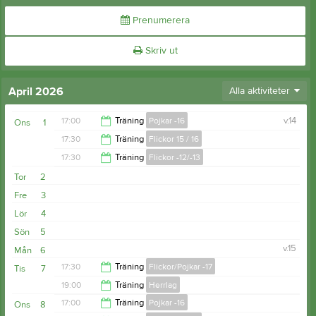
Prenumerera
Skriv ut
April 2026
Alla aktiviteter
17:00
Träning
Pojkar -16
v.14
Ons
1
17:30
Träning
Flickor 15 / 16
18:00
17:30
Träning
Flickor -12/-13
19:00
Tor
2
19:00
Fre
3
Lör
4
Sön
5
v.15
Mån
6
17:30
Träning
Flickor/Pojkar -17
Tis
7
19:00
Träning
Herrlag
18:30
17:00
Träning
Pojkar -16
Ons
8