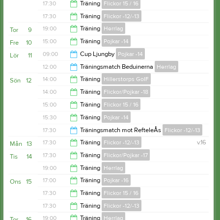
20:30
17:30
Träning
Flickor 15 / 16
18:00
17:30
Träning
Flickor -12/-13
19:00
19:00
Träning
Herrlag
Tor
9
19:00
15:00
Träning
Pojkar -14
Fre
10
20:30
09:00
Cup Ljungby
Pojkar -14
Lör
11
16:00
12:00
Träningsmatch Beduinerna
Herrlag
15:00
14:00
Träning
Hillerstorps GoIF
Sön
12
14:00
14:00
Träning
Flickor/Pojkar -18
15:00
15:00
Träning
Flickor 15 / 16
15:00
15:30
Träning
Pojkar -14
16:00
17:30
Träningsmatch mot RefteleÅs
Flickor -12/-13
17:00
17:30
Träning
Flickor -12/-13
v.16
Mån
13
19:00
17:30
Träning
Flickor/Pojkar -17
Tis
14
19:00
19:00
Träning
Herrlag
18:30
17:00
Träning
Pojkar -16
Ons
15
20:30
17:30
Träning
Flickor 15 / 16
18:00
17:30
Träning
Flickor -12/-13
19:00
19:00
Träning
Herrlag
Tor
16