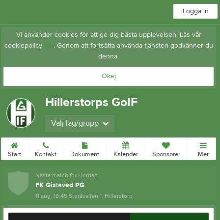
Logga in
Vi använder cookies för att ge dig bästa upplevelsen. Läs vår
cookiepolicy
här
. Genom att fortsätta använda tjänsten godkänner du
denna.
Okej
Hillerstorps GoIF
Välj lag/grupp
Start
Kontakt
Dokument
Kalender
Sponsorer
Mer
Nästa match för Herrlag
FK Gislaved PG
11 aug, 18:45
Storåvallen 1, Hillerstorp